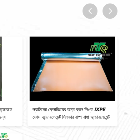
prev
next
ন্ডারলে
ল্যামিনেট ফ্লোরিংয়ের জন্য ক্রস লিঙ্ক IXPE
স্লটেড 
জন্য
ফোম আন্ডারলেমেন্ট সিলভার বাষ্প বাধা আন্ডারলেমেন্ট
মিমি স