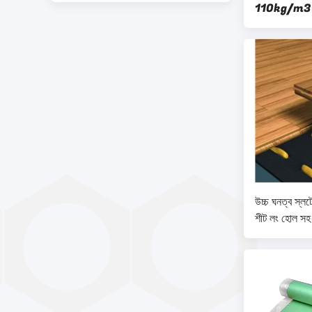
110kg/m3 আন্
আন্ডারলে
উচ্চ ঘনত্ব স্ল
শীট লং হোল সহ