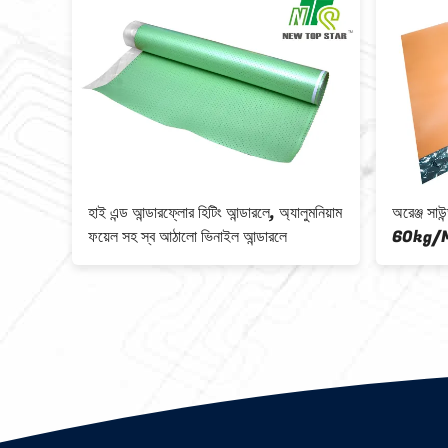
িং
হাই এন্ড আন্ডারফ্লোর হিটিং আন্ডারলে, অ্যালুমনিয়াম
অরেঞ্জ সাউন
ফয়েল সহ স্ব আঠালো ভিনাইল আন্ডারলে
60kg/M3,
আন্ডারলেমেন