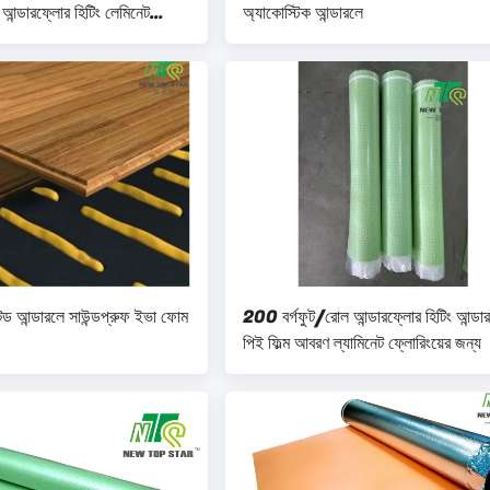
ডারফ্লোর হিটিং লেমিনেট
অ্যাকোস্টিক আন্ডারলে
টেড আন্ডারলে সাউন্ডপ্রুফ ইভা ফোম
200 বর্গফুট/রোল আন্ডারফ্লোর হিটিং আন্ডা
পিই ফিল্ম আবরণ ল্যামিনেট ফ্লোরিংয়ের জন্য