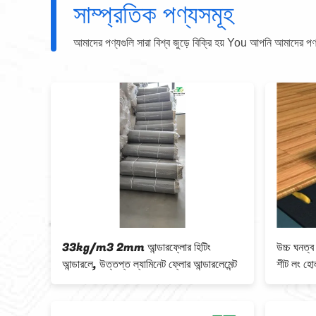
সাম্প্রতিক পণ্যসমূহ
আমাদের পণ্যগুলি সারা বিশ্ব জুড়ে বিক্রি হয় You আপনি আমাদের পণ্যগু
3, শব্দ
33kg/m3 2mm আন্ডারফ্লোর হিটিং
উচ্চ ঘনত্ব
আন্ডারলে, উত্তপ্ত ল্যামিনেট ফ্লোর আন্ডারলেমেন্ট
শীট লং হো