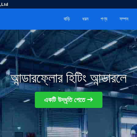
,Ltd
বাড়ি
ধরন
পণ্য
সম্পদ
আন্ডারফ্লোর হিটিং আন্ডারলে
একটি উদ্ধৃতি পেতে