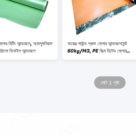
্লোর হিটিং আন্ডারলে, অ্যালুমনিয়াম
অরেঞ্জ সাউন্ড প্রুফ ফ্লোর আন্ডারলেমেন্ট
ঠালো ভিনাইল আন্ডারলে
60kg/M3, PE ফিল্ম হিটেড ফ্লোর
আন্ডারলেমেন্ট
মোট 1 পৃষ্ঠা