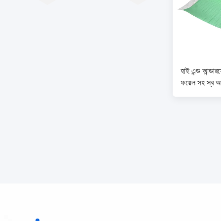
হাই এন্ড আন্ডারফ
ফয়েল সহ স্ব আ