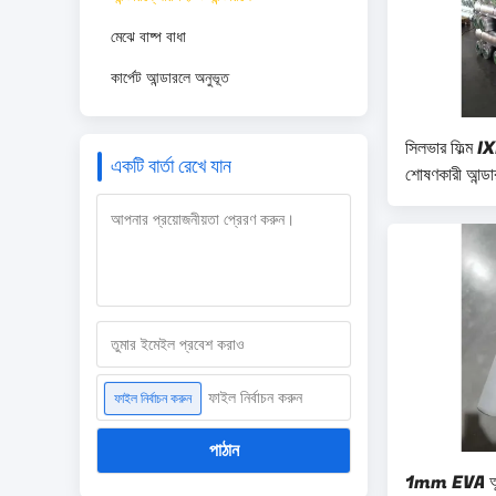
মেঝে বাষ্প বাধা
কার্পেট আন্ডারলে অনুভূত
সিলভার ফিল্ম
একটি বার্তা রেখে যান
শোষণকারী আন্ডার
ফাইল নির্বাচন করুন
ফাইল নির্বাচন করুন
পাঠান
1mm EVA আন্ডা